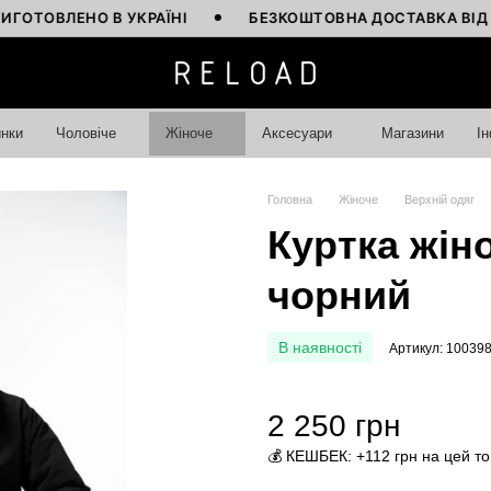
ВЛЕНО В УКРАЇНІ
БЕЗКОШТОВНА ДОСТАВКА ВІД 4000 
нки
Чоловіче
Жіноче
Аксесуари
Магазини
І
Головна
Жіноче
Верхній одяг
Куртка жіно
чорний
В наявності
Артикул: 10039
2 250 грн
💰 КЕШБЕК: +112 грн на цей т