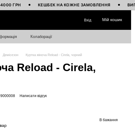
ГРН
КЕШБЕК НА КОЖНЕ ЗАМОВЛЕННЯ
ВИГОТОВЛ
Мій кошик
Вхід
нформація
Колаборації
Демісезон
Куртка жіноча Reload - Cirela, чорний
ча Reload - Cirela,
89000008
Написати відгук
В бажання
овар