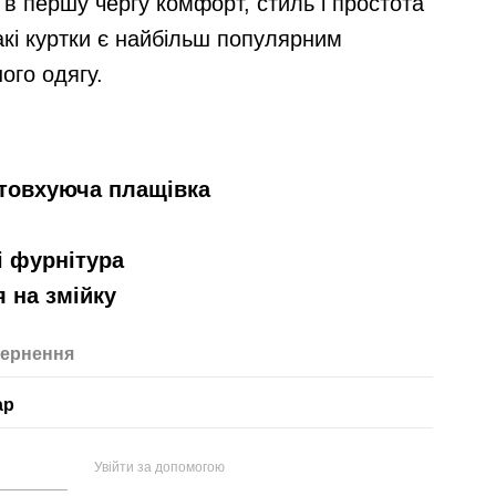
в першу чергу комфорт, стиль і простота
акі куртки є найбільш популярним
ого одягу.
товхуюча плащівка
н
і фурнітура
я на змійку
ернення
ар
Увійти за допомогою