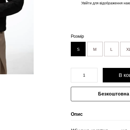
Увійти
для відображення нак
%
Розмір
S
M
L
X
В ко
Безкоштовна 
Опис