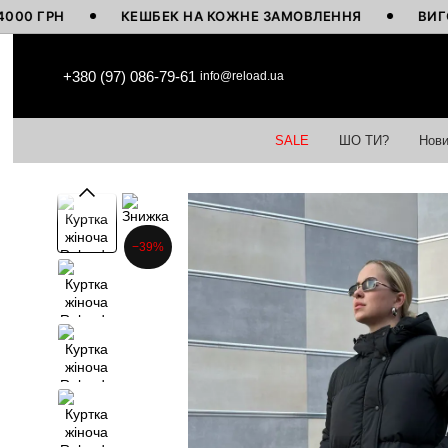
РН
КЕШБЕК НА КОЖНЕ ЗАМОВЛЕННЯ
ВИГОТОВЛЕ
Перейти до основного контенту
+380 (97) 086-79-61
info@reload.ua
SALE
ШО ТИ?
Нови
−39%