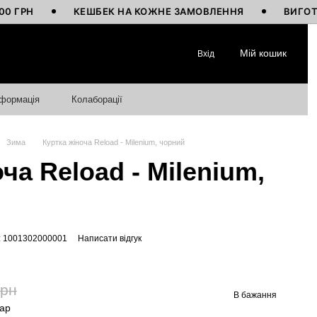
КЕШБЕК НА КОЖНЕ ЗАМОВЛЕННЯ
ВИГОТОВЛЕНО
Мій кошик
Вхід
нформація
Колаборації
Зима
Куртка жіноча Reload - Milenium, чорний
ча Reload - Milenium,
: 1001302000001
Написати відгук
грн
В бажання
вар