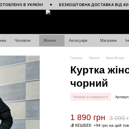
НО В УКРАЇНІ
БЕЗКОШТОВНА ДОСТАВКА ВІД 4000 ГРН
нки
Чоловіче
Жіноче
Аксесуари
Магазини
І
Головна
Жіноче
Верхній одяг
Куртка жіно
чорний
Немає в наявності
Артикул
1 890 грн
3 090 
💰 КЕШБЕК: +94 грн на цей то