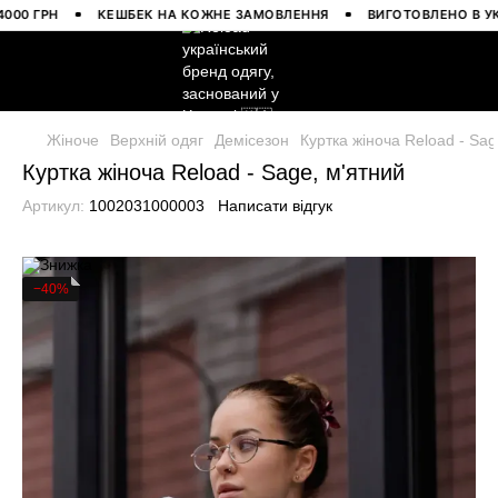
 ГРН
КЕШБЕК НА КОЖНЕ ЗАМОВЛЕННЯ
ВИГОТОВЛЕНО В УКРАЇ
Жіноче
Верхній одяг
Демісезон
Куртка жіноча Reload - Sag
Куртка жіноча Reload - Sage, м'ятний
Артикул:
1002031000003
Написати відгук
−40%