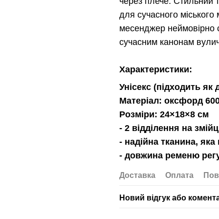
через плече. Стильний 
для сучасного міського
месенджер неймовірно с
сучасним канонам вулич
Характеристики:
Унісекс (підходить як 
Матеріал: оксфорд 60
Розміри: 24×18×8 см
- 2 відділення на змій
- надійна тканина, яка
- довжина ременю рег
Доставка
Оплата
Пов
Новий відгук або комент