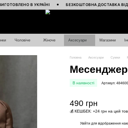
ЛЕНО В УКРАЇНІ
БЕЗКОШТОВНА ДОСТАВКА ВІД 4000 Г
нки
Чоловіче
Жіноче
Аксесуари
Магазини
І
Головна
Аксесуари
Сумки
Месенджер 
В наявності
Артикул: 48460
490 грн
💰 КЕШБЕК: +24 грн на цей то
Увійти
для відображення нак
%