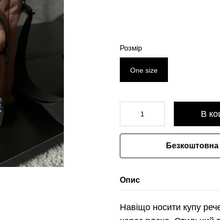
Розмір
One size
В ко
Безкоштовна 
Опис
Навіщо носити купу рече