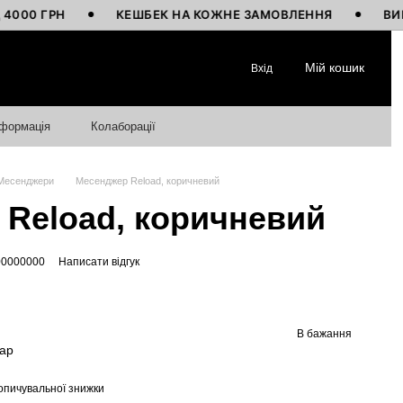
РН
КЕШБЕК НА КОЖНЕ ЗАМОВЛЕННЯ
ВИГОТОВЛЕ
Мій кошик
Вхід
нформація
Колаборації
Месенджери
Месенджер Reload, коричневий
Reload, коричневий
00000000
Написати відгук
В бажання
вар
опичувальної знижки