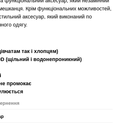
та функціональний аксесуар, який незамінний
 мешканця. Крім функціональних можливостей,
тильний аксесуар, який виконаний по
ного одягу.
дівчатам так і хлопцям)
0D (щільний і водонепроникний)
ці
 не промокає
улюється
ернення
ар