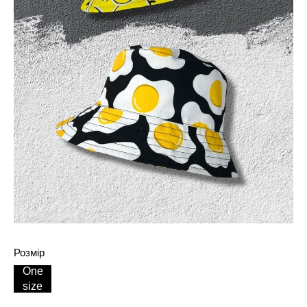
Розмір
One
size