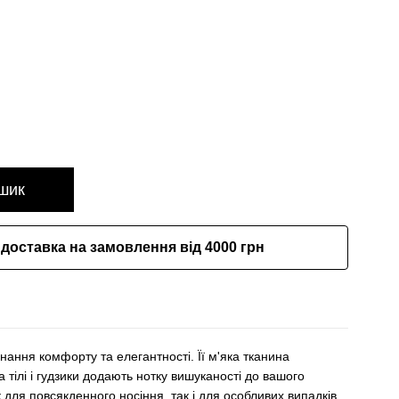
шик
доставка на замовлення від 4000 грн
нання комфорту та елегантності. Її м'яка тканина
 тілі і гудзики додають нотку вишуканості до вашого
 для повсякденного носіння, так і для особливих випадків,