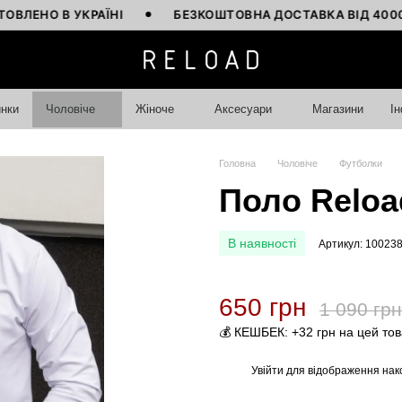
 В УКРАЇНІ
БЕЗКОШТОВНА ДОСТАВКА ВІД 4000 ГРН
нки
Чоловіче
Жіноче
Аксесуари
Магазини
І
Головна
Чоловіче
Футболки
Поло Reload
В наявності
Артикул: 10023
650 грн
1 090 грн
💰 КЕШБЕК: +32 грн на цей то
Увійти
для відображення нак
%