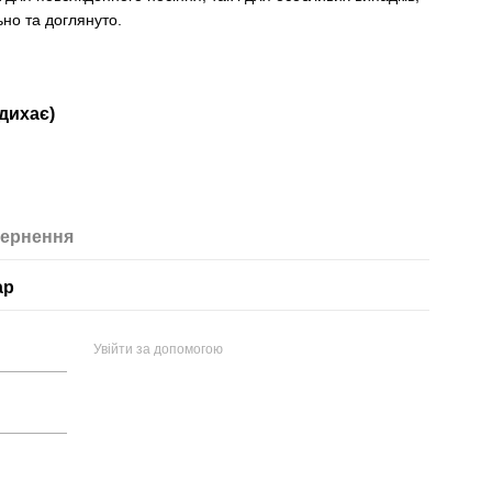
ьно та доглянуто.
(дихає)
ернення
ар
Увійти за допомогою