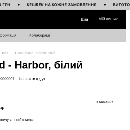
КЕШБЕК НА КОЖНЕ ЗАМОВЛЕННЯ
ВИГОТОВЛЕНО В
Мій кошик
Вхід
нформація
Колаборації
Поло
Поло Reload - Harbor, білий
 - Harbor, білий
89000007
Написати відгук
В бажання
вар
опичувальної знижки