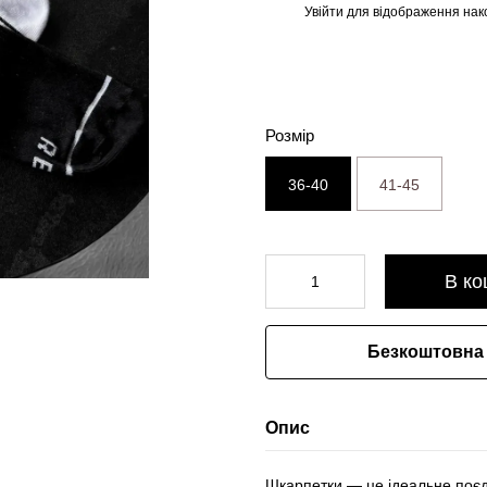
Увійти
для відображення нак
%
Розмір
36-40
41-45
В ко
Безкоштовна 
Опис
Шкарпетки — це ідеальне поєдн