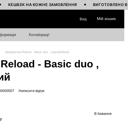
ШБЕК НА КОЖНЕ ЗАМОВЛЕННЯ
ВИГОТОВЛЕНО В УКРАЇН
Мій кошик
Вхід
нформація
Колаборації
Шкарпетки Reload - Basic duo , чорний/білий
eload - Basic duo ,
ий
96000007
Написати відгук
В бажання
р