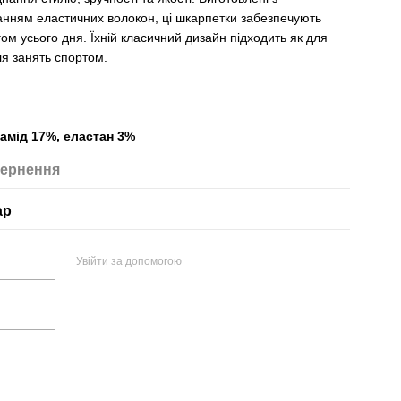
ванням еластичних волокон, ці шкарпетки забезпечують
м усього дня. Їхній класичний дизайн підходить як для
ля занять спортом.
амід 17%, еластан 3%
ернення
ар
Увійти за допомогою