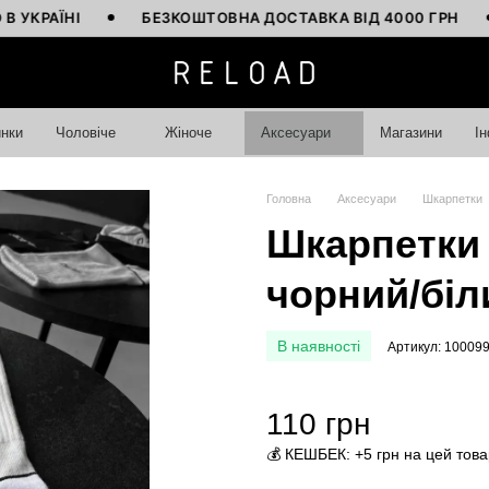
ЇНІ
БЕЗКОШТОВНА ДОСТАВКА ВІД 4000 ГРН
КЕ
нки
Чоловіче
Жіноче
Аксесуари
Магазини
І
Головна
Аксесуари
Шкарпетки
Шкарпетки R
чорний/біл
В наявності
Артикул: 10009
110 грн
💰 КЕШБЕК: +5 грн на цей това