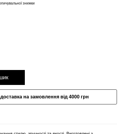
опичувальної знижки
шик
доставка на замовлення від 4000 грн
ання стилю, зручності та якості. Виготовлені з