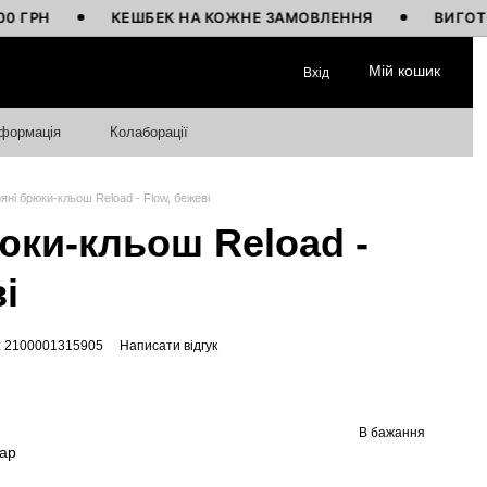
Н
КЕШБЕК НА КОЖНЕ ЗАМОВЛЕННЯ
ВИГОТОВЛЕНО
Мій кошик
Вхід
нформація
Колаборації
яні брюки-кльош Reload - Flow, бежеві
юки-кльош Reload -
і
: 2100001315905
Написати відгук
В бажання
вар