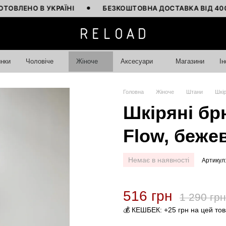
НО В УКРАЇНІ
БЕЗКОШТОВНА ДОСТАВКА ВІД 4000 ГР
нки
Чоловіче
Жіноче
Аксесуари
Магазини
І
Головна
Жіноче
Штани
Шкір
Шкіряні бр
Flow, бежев
Немає в наявності
Артикул
516 грн
1 290 грн
💰 КЕШБЕК: +25 грн на цей то