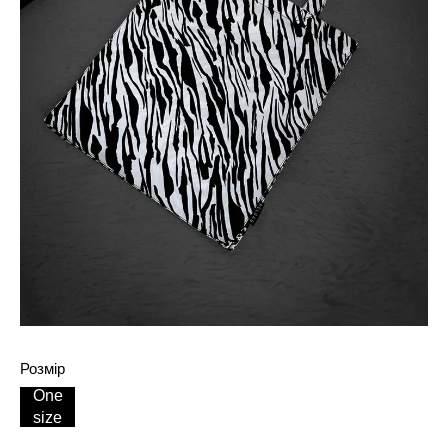
Розмір
One
size