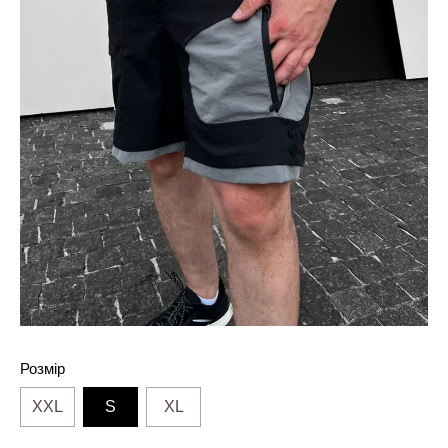
Розмір
XXL
S
XL