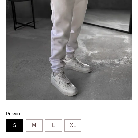
Розмір
S
M
L
XL