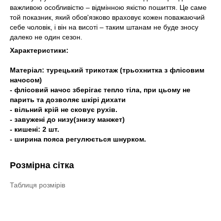
важливою особливістю – відмінною якістю пошиття. Це саме
той показник, який обов'язково враховує кожен поважаючий
себе чоловік, і він на висоті – таким штанам не буде зносу
далеко не один сезон.
Характеристики:
Матеріал: турецький трикотаж (трьохнитка з флісовим
начосом)
- флісовий начос зберігає тепло тіла, при цьому не
парить та дозволяє шкірі дихати
- вільний крій не сковує рухів.
- завужені до низу(знизу манжет)
- кишені: 2 шт.
- ширина пояса регулюється шнурком.
Розмірна сітка
Таблиця розмірів