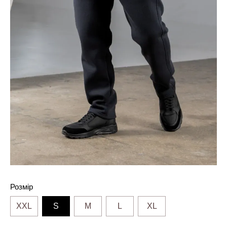
Розмір
XXL
S
M
L
XL