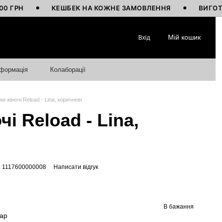
КЕШБЕК НА КОЖНЕ ЗАМОВЛЕННЯ
ВИГОТОВЛЕНО
Мій кошик
Вхід
нформація
Колаборації
и жіночі Reload - Lina, коричневі
і Reload - Lina,
: 1117600000008
Написати відгук
В бажання
вар