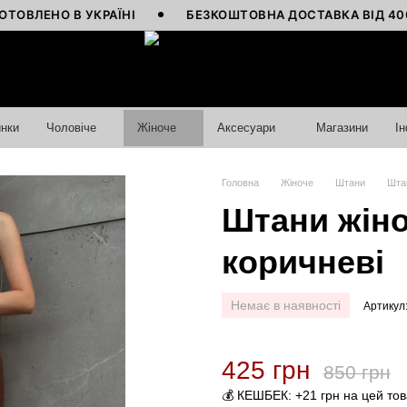
НО В УКРАЇНІ
БЕЗКОШТОВНА ДОСТАВКА ВІД 4000 ГРН
нки
Чоловіче
Жіноче
Аксесуари
Магазини
І
Головна
Жіноче
Штани
Штан
Штани жіноч
коричневі
Немає в наявності
Артикул
425 грн
850 грн
💰 КЕШБЕК: +21 грн на цей то