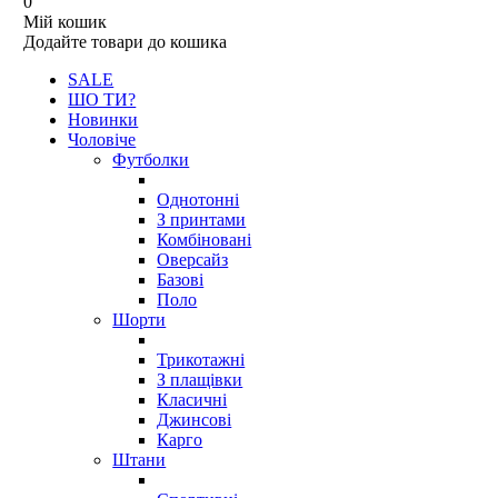
0
Мій кошик
Додайте товари до кошика
SALE
ШО ТИ?
Новинки
Чоловіче
Футболки
Однотонні
З принтами
Комбіновані
Оверсайз
Базові
Поло
Шорти
Трикотажні
З плащівки
Класичні
Джинсові
Карго
Штани