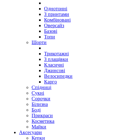
Однотонні
З принтами
Комбіновані
Оверсайз
Базові
Топи
Шорти
Трикотажні
З плащівки
Класичні
Джинсові
Велосипедки
Карго
Спідниці
Сукні
Сорочки
Білизна
Боді
Прикраси
Косметика
Майки
Аксесуари
Кепки