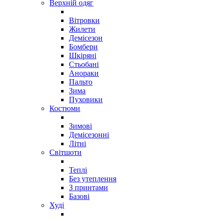
Верхній одяг
Вітровки
Жилети
Демісезон
Бомбери
Шкіряні
Стьобані
Анораки
Пальто
Зима
Пуховики
Костюми
Зимові
Демісезонні
Літні
Світшоти
Теплі
Без утеплення
З принтами
Базові
Худі