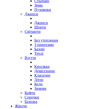
Стьобані
Зима
Пуховики
Джинси
Джинси
Шорти
Світшоти
Без утеплення
З принтами
Базові
Теплі
Взуття
Кросівки
Демісезонне
Класичне
Літнє
Кеди
Зимове
Кофти
Сорочки
Білизна
Жіноче