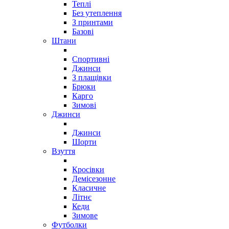
Теплі
Без утеплення
З принтами
Базові
Штани
Спортивні
Джинси
З плащівки
Брюки
Карго
Зимові
Джинси
Джинси
Шорти
Взуття
Кросівки
Демісезонне
Класичне
Літнє
Кеди
Зимове
Футболки