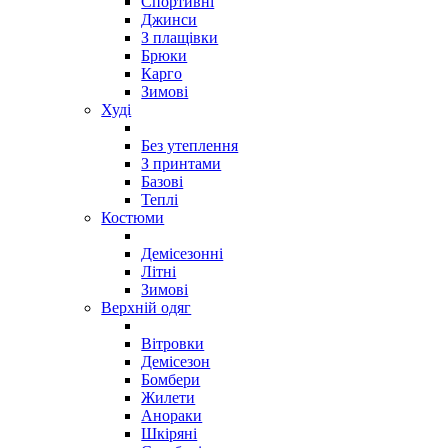
Спортивні
Джинси
З плащівки
Брюки
Карго
Зимові
Худі
Без утеплення
З принтами
Базові
Теплі
Костюми
Демісезонні
Літні
Зимові
Верхній одяг
Вітровки
Демісезон
Бомбери
Жилети
Анораки
Шкіряні