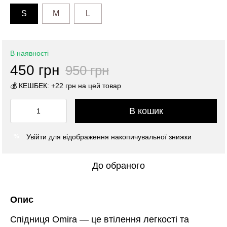
S
M
L
В наявності
450 грн
950 грн
💰 КЕШБЕК: +22 грн на цей товар
В кошик
Увійти
для відображення накопичувальної знижки
%
До обраного
Опис
Спідниця Omira — це втілення легкості та