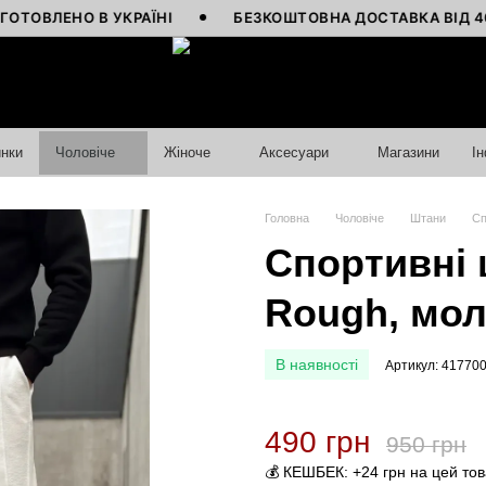
ЕНО В УКРАЇНІ
БЕЗКОШТОВНА ДОСТАВКА ВІД 4000 ГР
нки
Чоловіче
Жіноче
Аксесуари
Магазини
І
Головна
Чоловіче
Штани
Сп
Спортивні 
Rough, мо
В наявності
Артикул: 41770
490 грн
950 грн
💰 КЕШБЕК: +24 грн на цей то