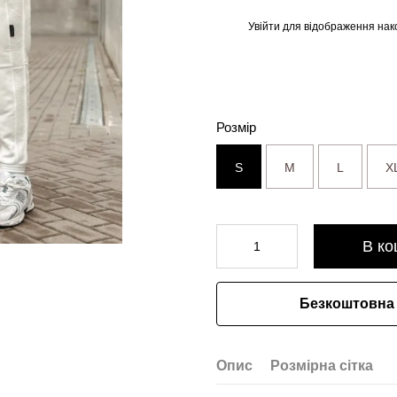
Увійти
для відображення нак
%
Розмір
S
M
L
X
В ко
Безкоштовна 
Опис
Розмірна сітка