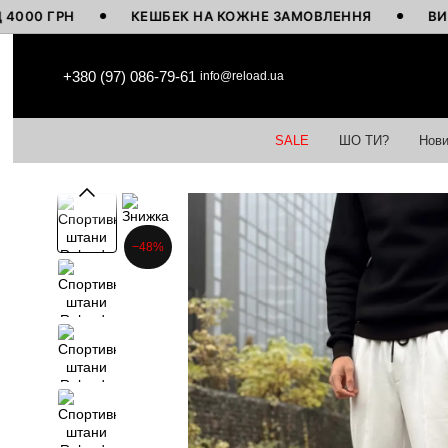
ГРН
КЕШБЕК НА КОЖНЕ ЗАМОВЛЕННЯ
ВИГОТОВЛ
Перейти до основного контенту
+380 (97) 086-79-61
info@reload.ua
SALE
ШО ТИ?
Нови
−48%