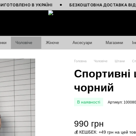
ВЛЕНО В УКРАЇНІ
БЕЗКОШТОВНА ДОСТАВКА ВІД 4000 
нки
Чоловіче
Жіноче
Аксесуари
Магазини
І
Головна
Чоловіче
Штани
Сп
Спортивні ш
чорний
В наявності
Артикул: 10008
990 грн
💰 КЕШБЕК: +49 грн на цей то