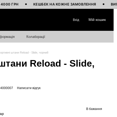
ГРН
КЕШБЕК НА КОЖНЕ ЗАМОВЛЕННЯ
ВИГОТОВЛ
Мій кошик
Вхід
нформація
Колаборації
ортивні штани Reload - Slide, чорний
тани Reload - Slide,
04000007
Написати відгук
В бажання
вар