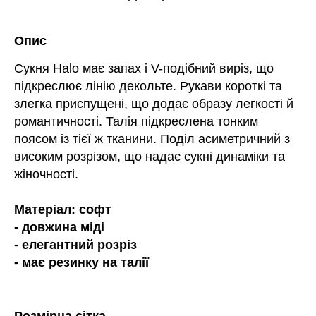
Опис
Сукня Halo має запах і V-подібний виріз, що
підкреслює лінію декольте. Рукави короткі та
злегка приспущені, що додає образу легкості й
романтичності. Талія підкреслена тонким
поясом із тієї ж тканини. Поділ асиметричний з
високим розрізом, що надає сукні динаміки та
жіночності.
Матеріал: софт
- довжина міді
- елегантний розріз
- має резинку на талії
Розмірна сітка