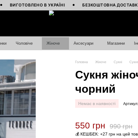
ГОТОВЛЕНО В УКРАЇНІ
БЕЗКОШТОВНА ДОСТАВКА ВІД 4
нки
Чоловіче
Жіноче
Аксесуари
Магазини
І
Головна
Жіноче
Сукні
Сукня
Сукня жіноч
чорний
Немає в наявності
Артикул
550 грн
990 грн
💰 КЕШБЕК: +27 грн на цей то