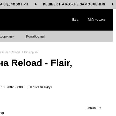
000 ГРН
КЕШБЕК НА КОЖНЕ ЗАМОВЛЕННЯ
ВИГО
Мій кошик
Вхід
нформація
Колаборації
 жіноча Reload - Flair, чорний
а Reload - Flair,
: 1002802000003
Написати відгук
В бажання
вар