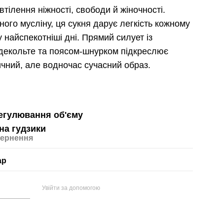
втілення ніжності, свободи й жіночності.
ого мусліну, ця сукня дарує легкість кожному
у найспекотніші дні. Прямий силует із
 декольте та поясом-шнурком підкреслює
ичний, але водночас сучасний образ.
регулювання об'єму
 на гудзики
ернення
ар
Увійти за допомогою