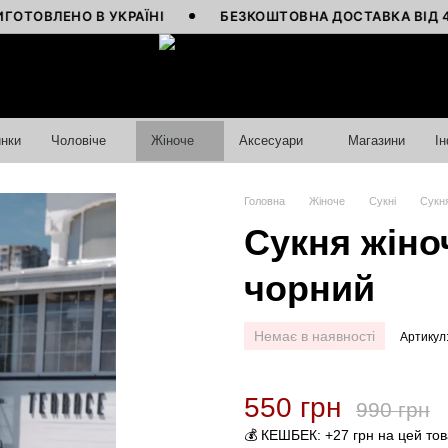
ЕНО В УКРАЇНІ
БЕЗКОШТОВНА ДОСТАВКА ВІД 4000 ГР
нки
Чоловіче
Жіноче
Аксесуари
Магазини
І
Головна
Жіноче
Сукні
Сукня
Сукня жіноч
чорний
Немає в наявності
Артикул
550 грн
990 грн
💰 КЕШБЕК: +27 грн на цей то