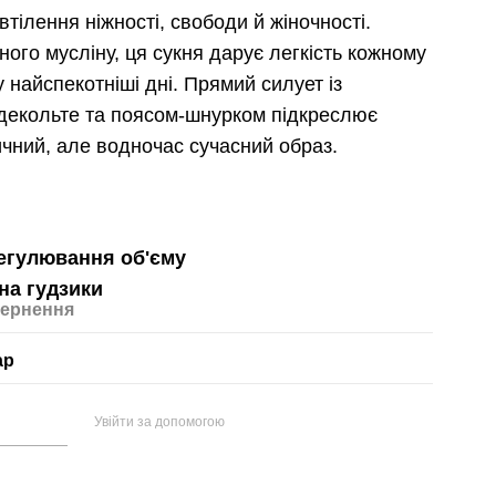
втілення ніжності, свободи й жіночності.
ого мусліну, ця сукня дарує легкість кожному
у найспекотніші дні. Прямий силует із
 декольте та поясом-шнурком підкреслює
ичний, але водночас сучасний образ.
регулювання об'єму
 на гудзики
ернення
ар
Увійти за допомогою