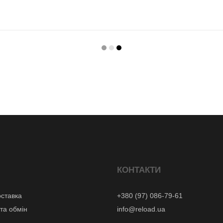
КОНТАКТИ
оставка
+380 (97) 086-79-61
та обмін
info@reload.ua