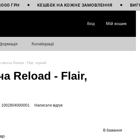
Н
КЕШБЕК НА КОЖНЕ ЗАМОВЛЕННЯ
ВИГОТОВЛЕН
Мій кошик
Вхід
нформація
Колаборації
 жіноча Reload - Flair, чорний
а Reload - Flair,
: 1002804000001
Написати відгук
В бажання
вар