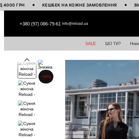
ГРН
КЕШБЕК НА КОЖНЕ ЗАМОВЛЕННЯ
ВИГОТОВЛ
Перейти до основного контенту
+380 (97) 086-79-61
info@reload.ua
SALE
ШО ТИ?
Нови
−44%