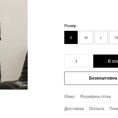
Розмір
S
M
L
X
В ко
Безкоштовна 
Опис
Розмірна сітка
Доставка
Оплата
Пов