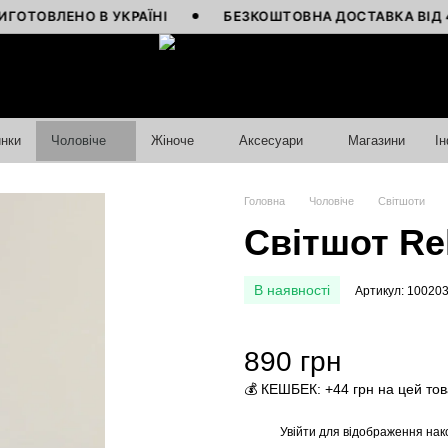
ОВЛЕНО В УКРАЇНІ
БЕЗКОШТОВНА ДОСТАВКА ВІД 4000
нки
Чоловіче
Жіноче
Аксесуари
Магазини
І
Головна
Чоловіче
Світшоти
Світшот Re
В наявності
Артикул: 10020
890 грн
💰 КЕШБЕК: +44 грн на цей то
Увійти
для відображення нак
%