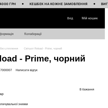
 ГРН
КЕШБЕК НА КОЖНЕ ЗАМОВЛЕННЯ
ВИГОТОВ
Мій кошик
Вхід
нформація
Колаборації
Без утеплення
Світшот Reload - Prime, чорний
load - Prime, чорний
37000007
Написати відгук
В бажання
вар
опичувальної знижки