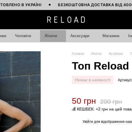
О В УКРАЇНІ
БЕЗКОШТОВНА ДОСТАВКА ВІД 4000 ГРН
нки
Чоловіче
Жіноче
Аксесуари
Магазини
І
Головна
Жіноче
Футболки
Т
Топ Reload
Немає в наявності
Артикул
50 грн
200 грн
💰 КЕШБЕК: +2 грн на цей това
Увійти
для відображення нак
%