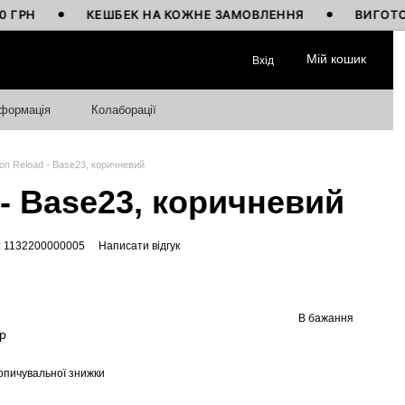
КЕШБЕК НА КОЖНЕ ЗАМОВЛЕННЯ
ВИГОТОВЛЕНО 
Мій кошик
Вхід
нформація
Колаборації
оп Reload - Base23, коричневий
 - Base23, коричневий
: 1132200000005
Написати відгук
В бажання
р
опичувальної знижки