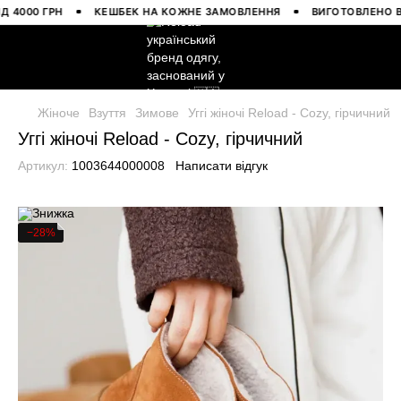
00 ГРН
КЕШБЕК НА КОЖНЕ ЗАМОВЛЕННЯ
ВИГОТОВЛЕНО В УКР
Жіноче
Взуття
Зимове
Уггі жіночі Reload - Cozy, гірчичний
Уггі жіночі Reload - Cozy, гірчичний
Артикул:
1003644000008
Написати відгук
−28%