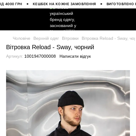
000 ГРН
КЕШБЕК НА КОЖНЕ ЗАМОВЛЕННЯ
ВИГОТОВЛЕНО В УКР
Чоловіче
Верхній одяг
Вітровки
Вітровка Reload - Sway, чо
Вітровка Reload - Sway, чорний
Артикул:
1001947000008
Написати відгук