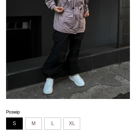
Розмір
S
M
L
XL