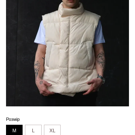
Розмір
M
L
XL