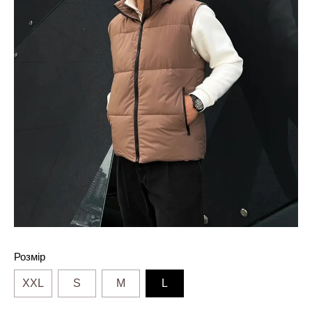
Розмір
XXL
S
M
L