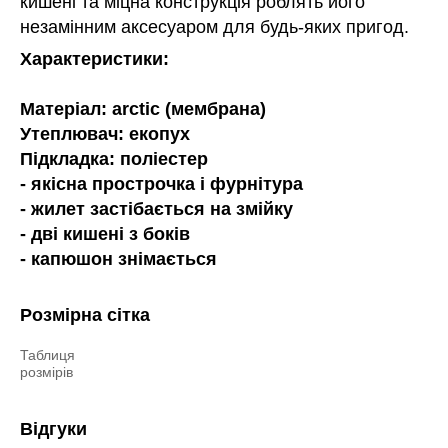
кишені та міцна конструкція роблять його
незамінним аксесуаром для будь-яких пригод.
Характеристики:
Матеріал: arctic (мембрана)
Утеплювач: екопух
Підкладка: поліестер
- якісна прострочка і фурнітура
- жилет застібається на змійку
- дві кишені з боків
- капюшон знімається
Розмірна сітка
Таблиця
розмірів
Відгуки